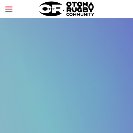
×
ストアカテゴリー
ホーム
ニュース
すべてのカテゴリー
おとラグ
サービス
コース
開催日程
安全対策
公式グッズ
講師紹介
コラム
パートナー
安全対策への取り組み
交流・学び
安全対策ガイドライン
Joynt社会連携パートナー
CSR
アルツハイマー啓発パートナー
がん啓発パートナー