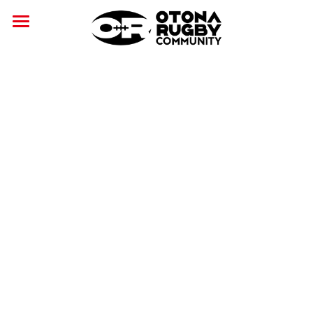
×
ストアカテゴリー
ホーム
ニュース
すべてのカテゴリー
おとラグ
サービス
コース
開催日程
安全対策
公式グッズ
講師紹介
コラム
パートナー
安全対策への取り組み
交流・学び
安全対策ガイドライン
Joynt社会連携パートナー
CSR
アルツハイマー啓発パートナー
がん啓発パートナー