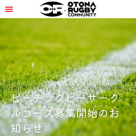
×
ストアカテゴリー
ホーム
すべてのカテゴリー
ニュース
おとラグ
サービス
コース
開催日程
安全対策
公式グッズ
講師紹介
コラム
パートナー
安全対策への取り組み
ビーチラグビーサーク
交流・学び
安全対策ガイドライン
Joynt社会連携パートナー
ルコース募集開始のお
CSR
アルツハイマー啓発パートナー
知らせ
がん啓発パートナー