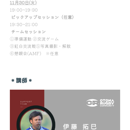
11月30日(火)
19:00~19:30
ピックアップセッション（任意）
19:30~21:00
チームセッション
①準備運動 ②交流ゲーム
③紅白交流戦⑤写真撮影・解散
⑥懇親会(AMF)　※任意
＊講師＊