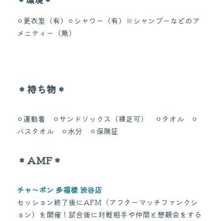
⚪︎更衣室（有）⚪︎シャワー（有）※シャンプーなどのア
メニティー（無）
＊持ち物＊
⚪︎運動着　⚪︎サンドソックス（裸足可）　⚪︎タオル　⚪︎
バスタオル　⚪︎水分　⚪︎保険証
＊AMF＊
チャ～ボン 多福楼 渋谷店
セッション終了後にAFM（アフターマッチファンクシ
ョン）を開催！試合後に対戦相手や仲間と懇親会をする