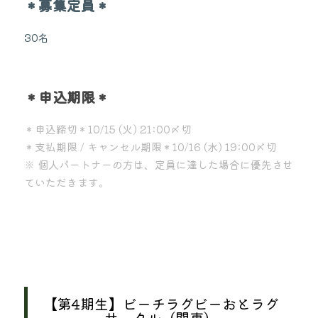
＊募集定員＊
30名
＊申込期限＊
＊申込締切＊10/15 (火) 21:00〆切
＊支払期限 / キャンセル期限＊10/16 (水) 19:00〆切
※ 個人パートナーの方は、定員に達した場合に優先させ
ていただきます。
【第4期生】ビーチラグビーおとラグ
サークル（関東）