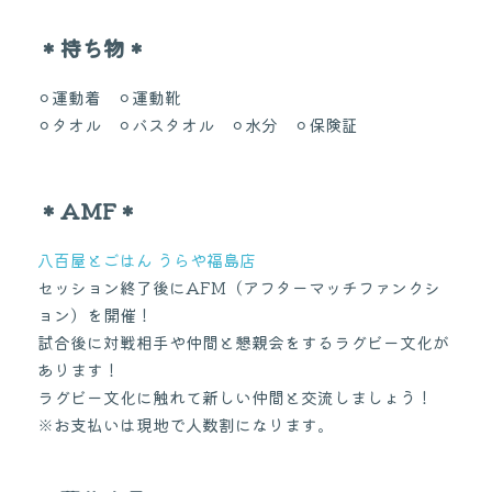
＊持ち物＊
⚪︎運動着　⚪︎運動靴
⚪︎タオル　⚪︎バスタオル　⚪︎水分　⚪︎保険証
＊AMF＊
八百屋とごはん うらや福島店
セッション終了後にAFM（アフターマッチファンクシ
ョン）を開催！
試合後に対戦相手や仲間と懇親会をするラグビー文化が
あります！
ラグビー文化に触れて新しい仲間と交流しましょう！
※お支払いは現地で人数割になります。