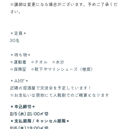
※講師は変更になる場合がございます。予めご了承くだ
さい。
＊定員＊
30名
＊持ち物＊
⚪︎運動着　⚪︎タオル　⚪︎水分　
⚪︎保険証　⚪︎靴下やマリンシューズ（推奨）
＊AMF＊
近隣の居酒屋で交流会を予定しています！
※お支払いは現地にて人数割でのご精算となります
＊申込締切＊
2
/5 (水) 21:00〆切
＊支払期限 / キャンセル期限＊
2
/6 (木) 19:00〆切