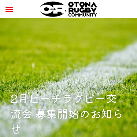
×
ストアカテゴリー
ホーム
すべてのカテゴリー
ニュース
おとラグ
サービス
コース
開催日程
安全対策
公式グッズ
講師紹介
コラム
パートナー
安全対策への取り組み
2月ビーチラグビー交
交流・学び
安全対策ガイドライン
Joynt社会連携パートナー
流会 募集開始のお知ら
CSR
アルツハイマー啓発パートナー
せ
がん啓発パートナー